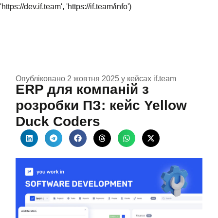
'https://dev.if.team', 'https://if.team/info')
Опубліковано 2 жовтня 2025 у
кейсах if.team
ERP для компаній з
розробки ПЗ: кейс Yellow
Duck Coders